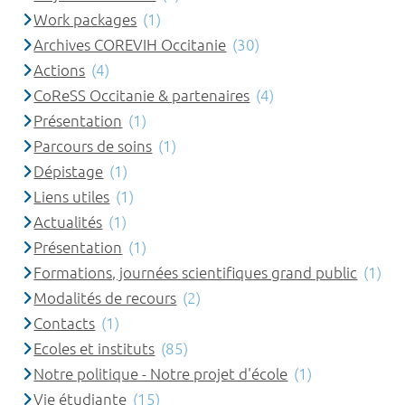
Work packages
(1)
Archives COREVIH Occitanie
(30)
Actions
(4)
CoReSS Occitanie & partenaires
(4)
Présentation
(1)
Parcours de soins
(1)
Dépistage
(1)
Liens utiles
(1)
Actualités
(1)
Présentation
(1)
Formations, journées scientifiques grand public
(1)
Modalités de recours
(2)
Contacts
(1)
Ecoles et instituts
(85)
Notre politique - Notre projet d'école
(1)
Vie étudiante
(15)