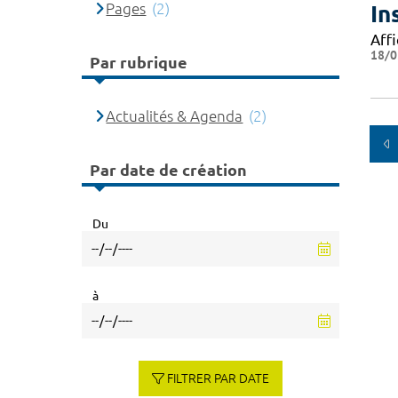
Pages
(2)
In
Affi
18/0
Par rubrique
Actualités & Agenda
(2)
Par date de création
Du
à
FILTRER PAR DATE