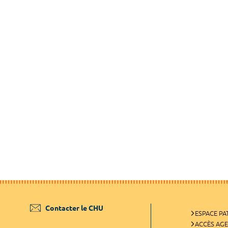
Contacter le CHU
ESPACE PA
ACCÈS AG