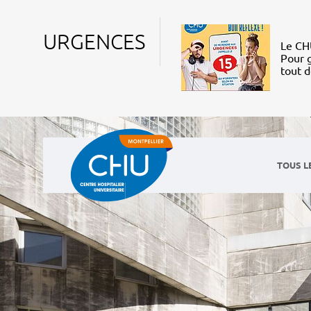
URGENCES
Le CHU
Pour g
tout 
TOUS L