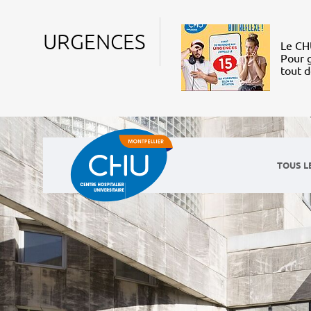
URGENCES
Le CHU
Pour g
tout 
TOUS L