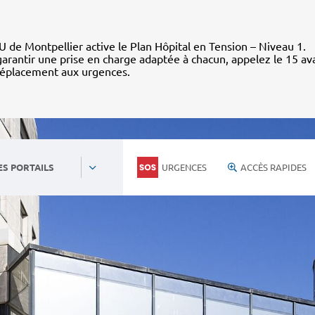
 de Montpellier active le Plan Hôpital en Tension – Niveau 1.
arantir une prise en charge adaptée à chacun, appelez le 15 av
déplacement aux urgences.
URGENCES
ACCÈS RAPIDES
ES PORTAILS