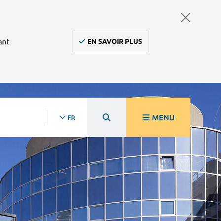
ant
EN SAVOIR PLUS
MENU
FR