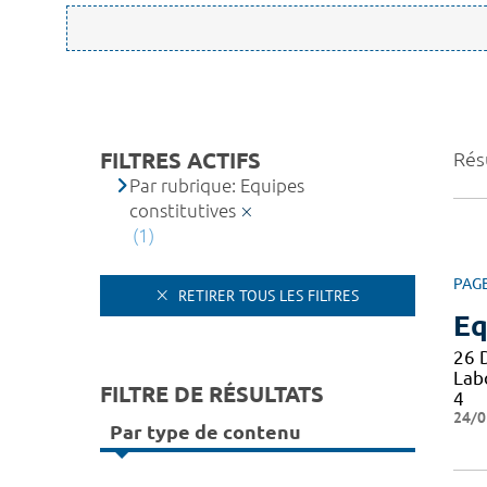
FILTRES ACTIFS
Résu
Par rubrique: Equipes
constitutives
(1)
PAG
RETIRER TOUS LES FILTRES
Eq
26 
Lab
FILTRE DE RÉSULTATS
4
24/0
Par type de contenu