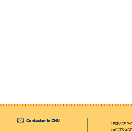
Contacter le CHU
ESPACE PA
ACCÈS AG