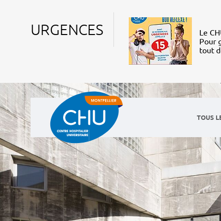
URGENCES
Le CHU
Pour g
tout 
TOUS L