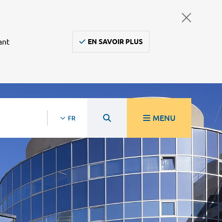
ant
EN SAVOIR PLUS
MENU
FR