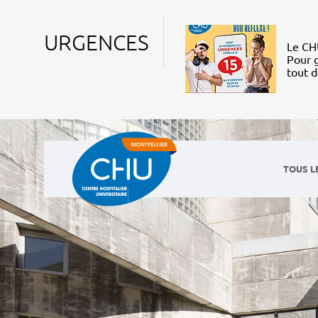
URGENCES
Le CHU
Pour g
tout 
TOUS L