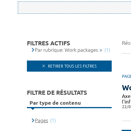
FILTRES ACTIFS
Résu
Par rubrique: Work packages
(1)
RETIRER TOUS LES FILTRES
PAG
Wo
FILTRE DE RÉSULTATS
Axe
l'in
Par type de contenu
22/0
Pages
(1)