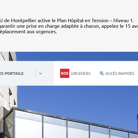
 de Montpellier active le Plan Hôpital en Tension – Niveau 1.
arantir une prise en charge adaptée à chacun, appelez le 15 av
déplacement aux urgences.
URGENCES
ACCÈS RAPIDES
ES PORTAILS