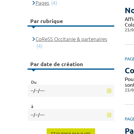
Pages
(4)
No
Affi
Par rubrique
Col
23/0
CoReSS Occitanie & partenaires
(4)
PAG
Par date de création
Co
Pou
Du
sont
23/0
à
PAG
Pa