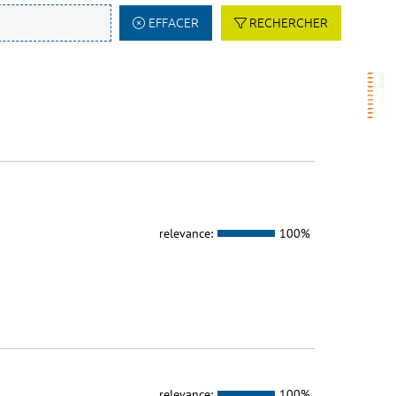
EFFACER
RECHERCHER
relevance:
100%
relevance:
100%