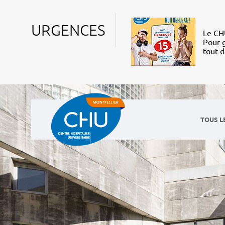
URGENCES
Le CHU
Pour g
tout 
TOUS L