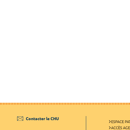
Contacter le CHU
ESPACE PA
ACCÈS AG