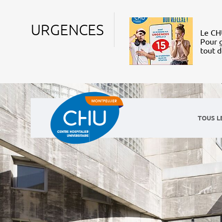
URGENCES
Le CHU
Pour g
tout 
TOUS L