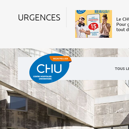
URGENCES
Le CHU
Pour g
tout 
TOUS L