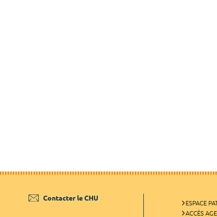
Contacter le CHU
ESPACE PA
ACCÈS AG