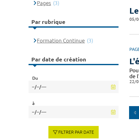
Pages
(3)
Le
05/0
Par rubrique
Formation Continue
(3)
PAG
Par date de création
L'
Pou
de l
Du
22/0
à
FILTRER PAR DATE