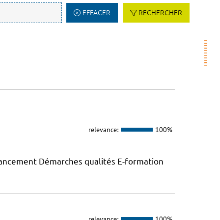
EFFACER
RECHERCHER
relevance:
100%
inancement Démarches qualités E-formation
relevance:
100%