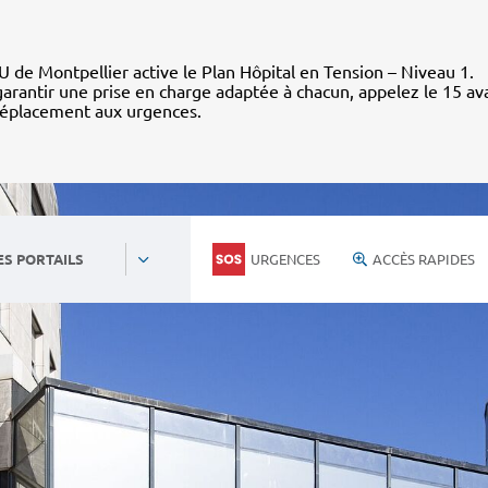
 de Montpellier active le Plan Hôpital en Tension – Niveau 1.
arantir une prise en charge adaptée à chacun, appelez le 15 av
déplacement aux urgences.
URGENCES
ACCÈS RAPIDES
ES PORTAILS