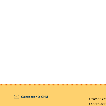
Contacter le CHU
ESPACE PA
ACCÈS AG