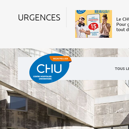
URGENCES
Le CHU
Pour g
tout 
TOUS L