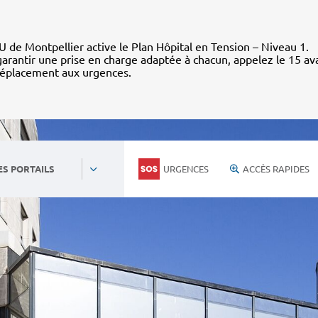
 de Montpellier active le Plan Hôpital en Tension – Niveau 1.
arantir une prise en charge adaptée à chacun, appelez le 15 av
déplacement aux urgences.
URGENCES
ACCÈS RAPIDES
ES PORTAILS