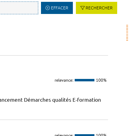
EFFACER
RECHERCHER
relevance:
100%
inancement Démarches qualités E-formation
relevance:
100%