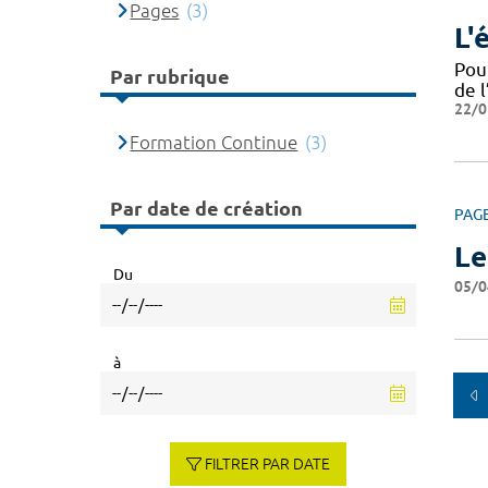
Pages
(3)
L'
Pou
Par rubrique
de l
22/0
Formation Continue
(3)
Par date de création
PAG
Le
Du
05/0
à
FILTRER PAR DATE