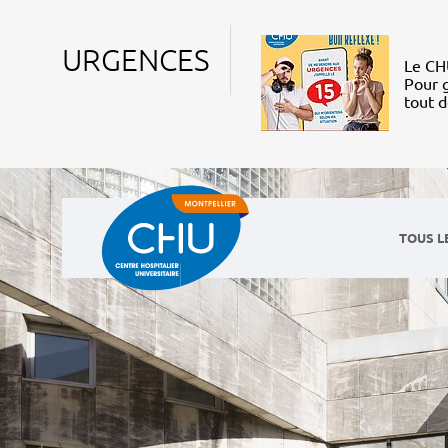
URGENCES
Le CHU
Pour g
tout 
TOUS L