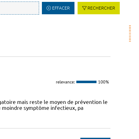
EFFACER
RECHERCHER
relevance:
100%
atoire mais reste le moyen de prévention le
 au moindre symptôme infectieux, pa