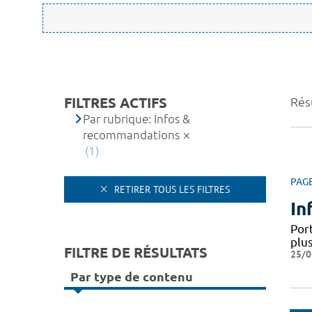
FILTRES ACTIFS
Résu
Par rubrique: Infos &
recommandations
(1)
PAG
RETIRER TOUS LES FILTRES
In
Por
plus
FILTRE DE RÉSULTATS
25/0
Par type de contenu