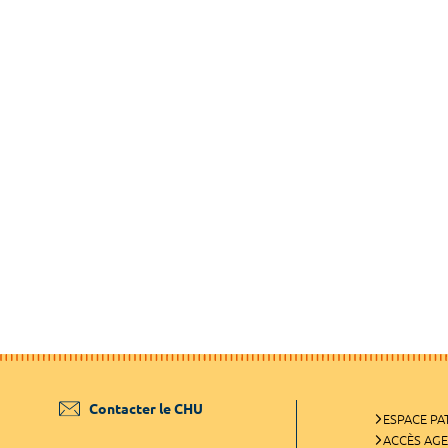
Contacter le CHU
ESPACE PA
ACCÈS AG