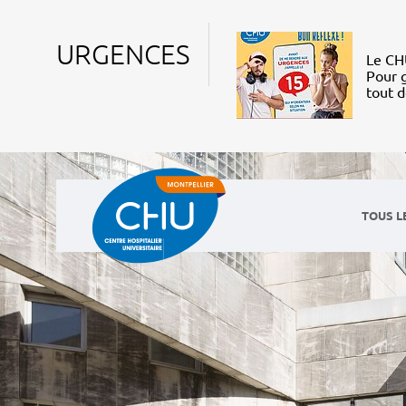
URGENCES
Le CHU
Pour g
tout 
TOUS L