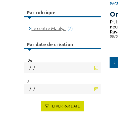
PAG
Par rubrique
Or
Pr.
neu
Le centre Maolya
(2)
Rav
05/0
Par date de création
Du
à
FILTRER PAR DATE