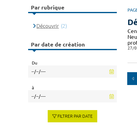
Par rubrique
PAG
Dé
Découvrir
(2)
Cen
Neu
pro
Par date de création
27/0
Du
à
FILTRER PAR DATE