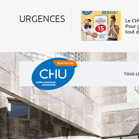
URGENCES
Le CHU
Pour g
tout 
TOUS L