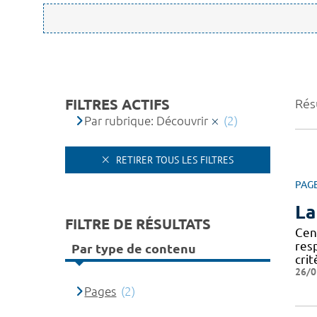
FILTRES ACTIFS
Résu
Par rubrique: Découvrir
(2)
RETIRER TOUS LES FILTRES
PAG
La
FILTRE DE RÉSULTATS
Cen
res
Par type de contenu
crit
26/0
Pages
(2)