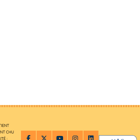
TIENT
ENT CHU
ITÉ :