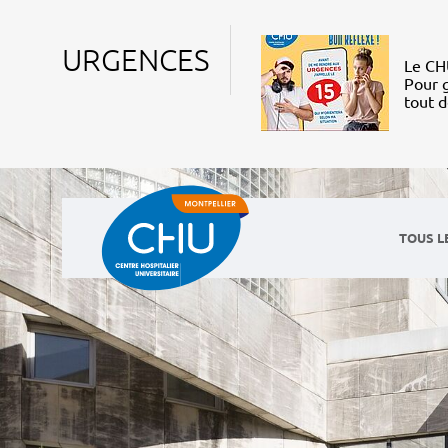
URGENCES
Le CHU
Pour g
tout 
TOUS L