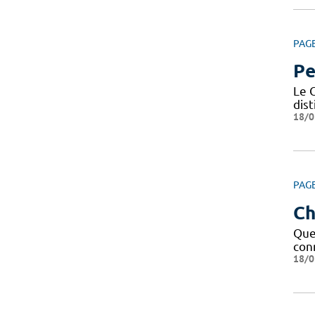
PAG
Pe
Le C
dis
18/0
PAG
Ch
Que 
conn
18/0