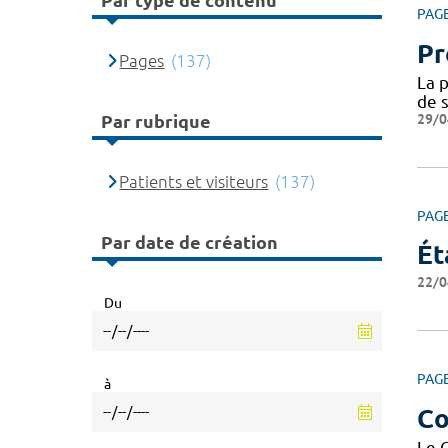
Par type de contenu
PAG
Pr
Pages
(137)
La p
de s
29/0
Par rubrique
Patients et visiteurs
(137)
PAG
Par date de création
Ét
22/0
Du
PAG
à
Co
Le 