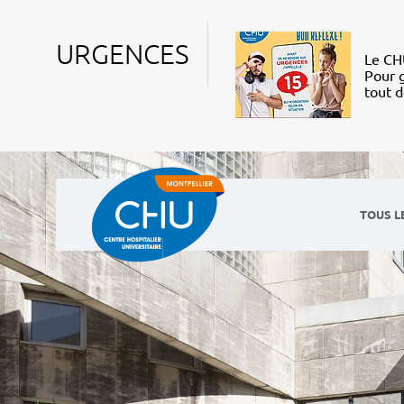
URGENCES
Le CHU
Pour g
tout 
TOUS L