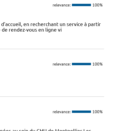
relevance:
100%
d'accueil, en recherchant un service à partir
se de rendez-vous en ligne vi
relevance:
100%
relevance:
100%
enées au sein du CHU de Montpellier Les