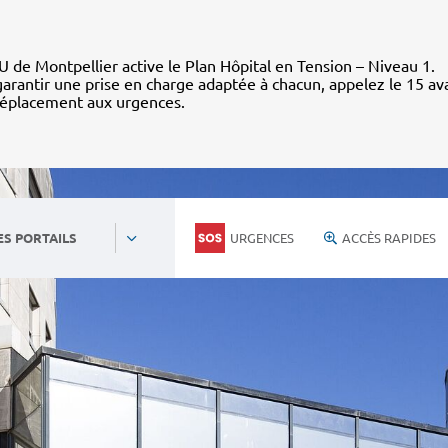
 de Montpellier active le Plan Hôpital en Tension – Niveau 1.
arantir une prise en charge adaptée à chacun, appelez le 15 av
déplacement aux urgences.
URGENCES
ACCÈS RAPIDES
ES PORTAILS