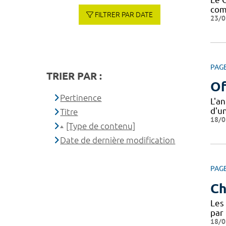
com
FILTRER PAR DATE
23/0
PAG
TRIER PAR :
Of
Pertinence
L'a
d'u
Titre
18/0
[Type de contenu]
Date de dernière modification
PAG
Ch
Les 
par 
18/0