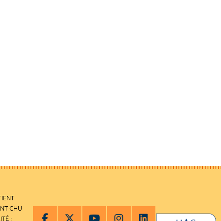
TIENT
ENT CHU
ITÉ :