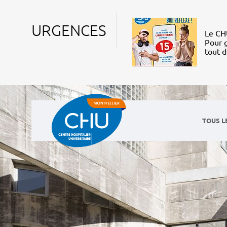
URGENCES
Le CHU
Pour g
tout 
TOUS L