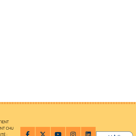
TIENT
ENT CHU
ITÉ :