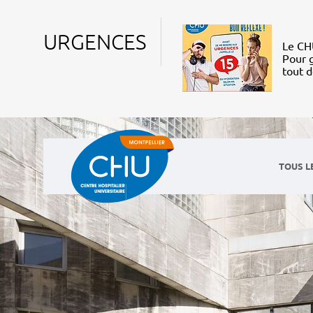
URGENCES
Le CHU
Pour g
tout 
TOUS L