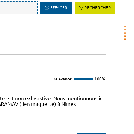
EFFACER
RECHERCHER
relevance:
100%
iste est non exhaustive. Nous mentionnons ici
 L’ARAMAV (lien maquette) à Nîmes