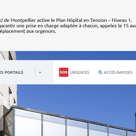
 de Montpellier active le Plan Hôpital en Tension – Niveau 1.
arantir une prise en charge adaptée à chacun, appelez le 15 av
déplacement aux urgences.
URGENCES
ACCÈS RAPIDES
ES PORTAILS