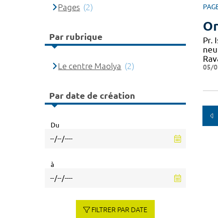
Pages
(2)
PAG
Or
Par rubrique
Pr.
neu
Rav
Le centre Maolya
(2)
05/0
Par date de création
Du
à
FILTRER PAR DATE