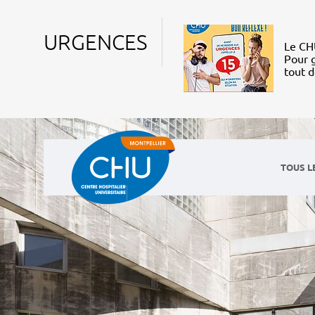
URGENCES
Le CHU
Pour g
tout 
TOUS L