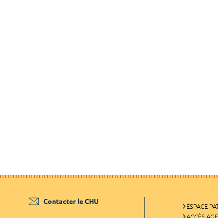
Contacter le CHU
ESPACE PA
ACCÈS AG