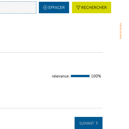
EFFACER
RECHERCHER
relevance:
100%
SUIVANT