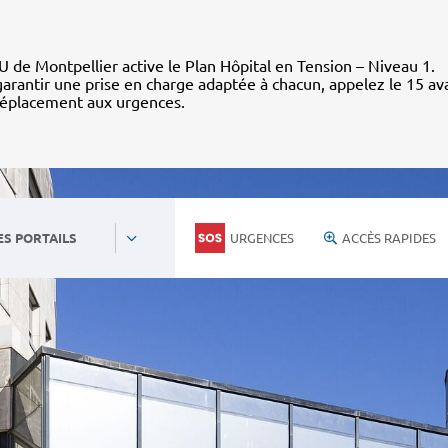
 de Montpellier active le Plan Hôpital en Tension – Niveau 1.
arantir une prise en charge adaptée à chacun, appelez le 15 av
déplacement aux urgences.
URGENCES
ACCÈS RAPIDES
ES PORTAILS