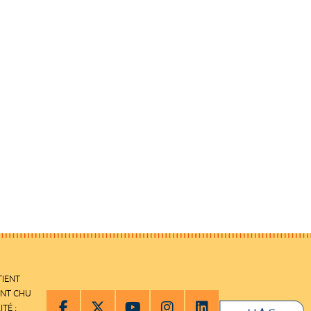
TIENT
ENT CHU
ITÉ :