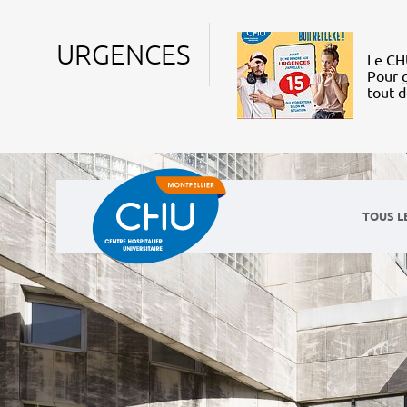
URGENCES
Le CHU
Pour g
tout 
TOUS L