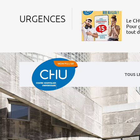
URGENCES
Le CHU
Pour g
tout 
TOUS L