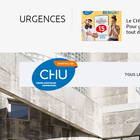
URGENCES
Le CHU
Pour g
tout 
TOUS L