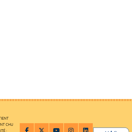
TIENT
ENT CHU
ITÉ :