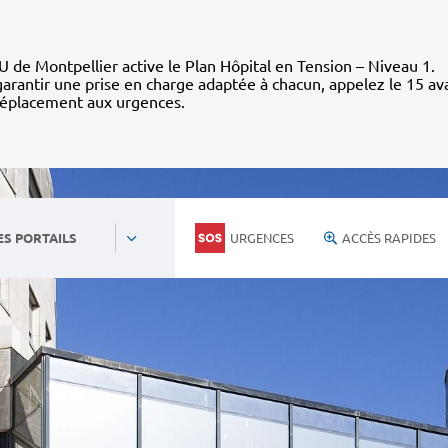
 de Montpellier active le Plan Hôpital en Tension – Niveau 1.
arantir une prise en charge adaptée à chacun, appelez le 15 av
déplacement aux urgences.
URGENCES
ACCÈS RAPIDES
ES PORTAILS