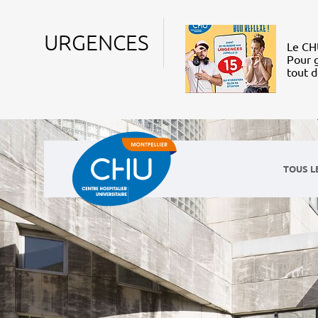
URGENCES
Le CHU
Pour g
tout 
TOUS L