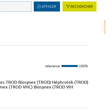
EFFACER
RECHERCHER
relevance:
100%
 les TROD Biosynex (TROD) Néphrotek (TROD)
ynex (TROD VHC) Biosynex (TROD VIH