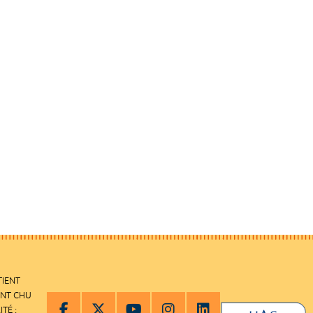
TIENT
ENT CHU
ITÉ :