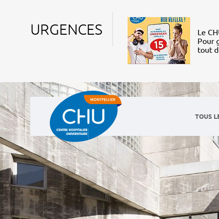
URGENCES
Le CHU
Pour g
tout 
TOUS L