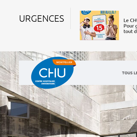
URGENCES
Le CHU
Pour g
tout 
TOUS L