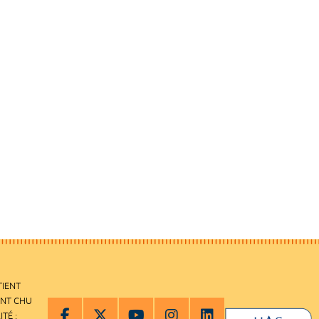
TIENT
ENT CHU
ITÉ :