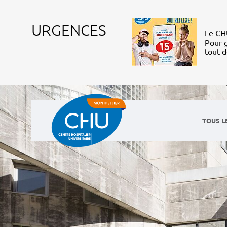
URGENCES
Le CHU
Pour g
tout 
TOUS L