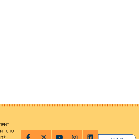
TIENT
ENT CHU
ITÉ :