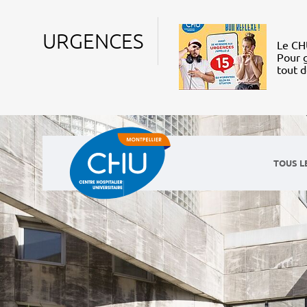
URGENCES
Le CHU
Pour g
tout 
TOUS L