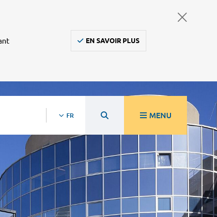
ant
EN SAVOIR PLUS
MENU
FR