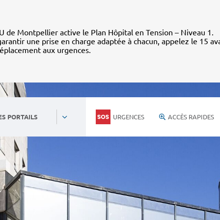
 de Montpellier active le Plan Hôpital en Tension – Niveau 1.
arantir une prise en charge adaptée à chacun, appelez le 15 av
déplacement aux urgences.
URGENCES
ACCÈS RAPIDES
ES PORTAILS