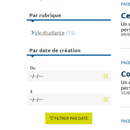
PAG
Ce
Par rubrique
Un 
pers
Vie étudiante
(15)
09/0
Par date de création
PAG
Du
Co
Un 
pers
à
15/0
FILTRER PAR DATE
PAG