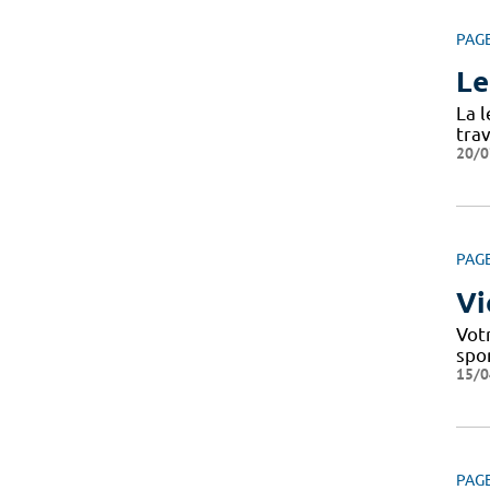
PAG
Le
La 
tra
20/0
PAG
Vi
Votr
spo
15/0
PAG