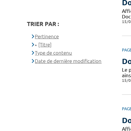
Do
Aff
Docu
15/0
TRIER PAR :
Pertinence
[Titre]
PAG
Type de contenu
Do
Date de dernière modification
Le 
ains
15/0
PAG
Do
Aff