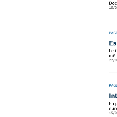
Docu
15/0
PAG
Es
Le 
même
22/0
PAG
In
En 
eur
15/0