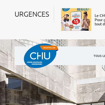
URGENCES
Le CHU
Pour g
tout 
TOUS L