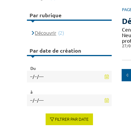
PAG
Par rubrique
Dé
Cen
Découvrir
(2)
Neu
pro
27/0
Par date de création
Du
à
FILTRER PAR DATE