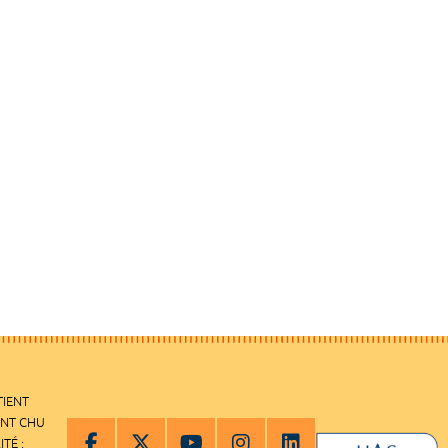
TIENT
ENT CHU
ITÉ :