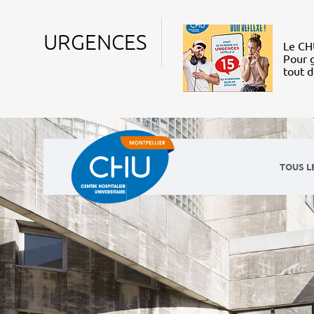
URGENCES
Le CHU
Pour g
tout 
TOUS L