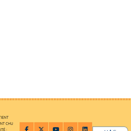
TIENT
ENT CHU
ITÉ :