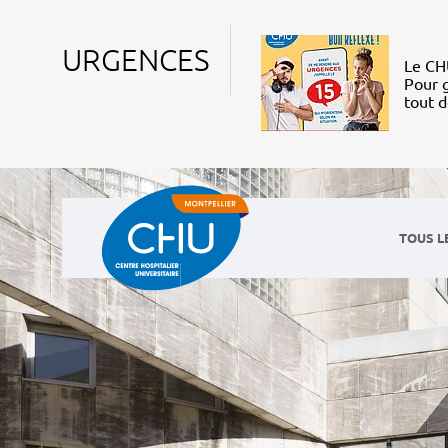
URGENCES
Le CHU
Pour g
tout 
TOUS L