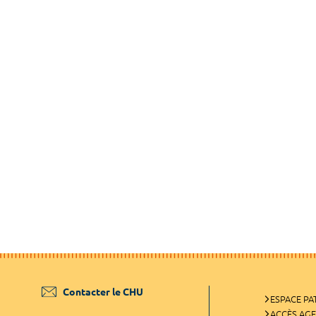
Contacter le CHU
ESPACE PA
ACCÈS AG