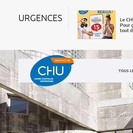
URGENCES
Le CHU
Pour g
tout 
TOUS L