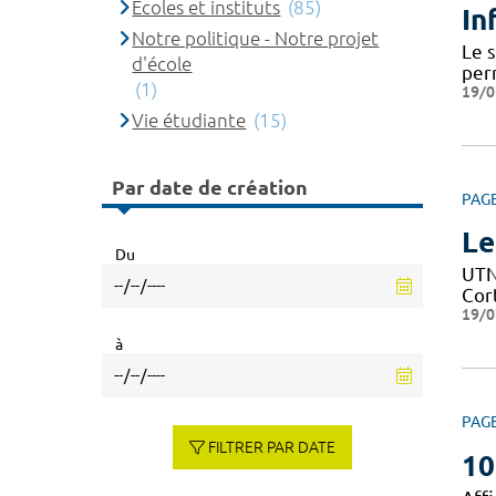
Ecoles et instituts
(85)
In
Notre politique - Notre projet
Le 
d'école
per
(1)
19/0
Vie étudiante
(15)
Par date de création
PAG
Le
Du
UTN 
Cor
19/0
à
PAG
FILTRER PAR DATE
10