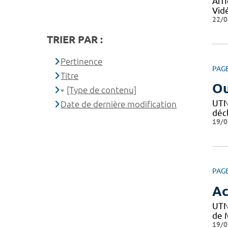
Affi
Vid
22/0
TRIER PAR :
Pertinence
PAG
Titre
Ou
[Type de contenu]
UTN 
Date de dernière modification
décl
19/0
PAG
Ac
UTN
de M
19/0