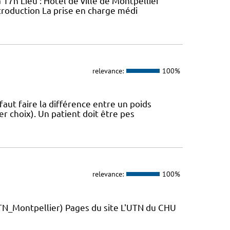
 17h Lieu : Hôtel de ville de Montpellier
troduction La prise en charge médi
relevance:
100%
 faut faire la différence entre un poids
r choix). Un patient doit être pes
relevance:
100%
_Montpellier) Pages du site L'UTN du CHU