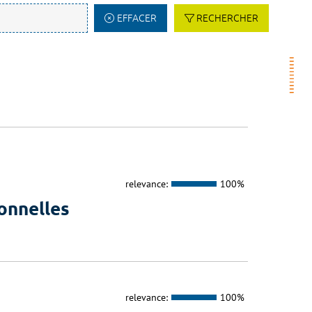
EFFACER
RECHERCHER
relevance:
100%
onnelles
relevance:
100%