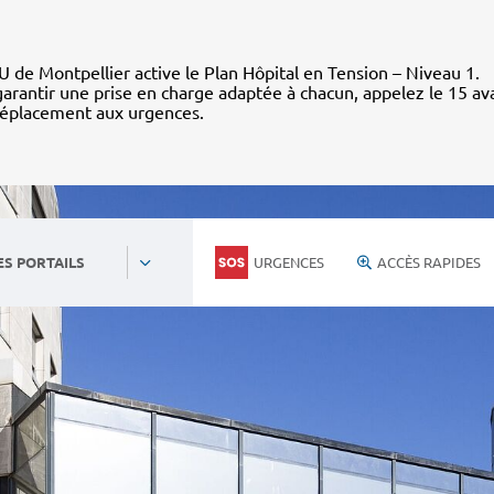
 de Montpellier active le Plan Hôpital en Tension – Niveau 1.
arantir une prise en charge adaptée à chacun, appelez le 15 av
déplacement aux urgences.
URGENCES
ACCÈS RAPIDES
ES PORTAILS