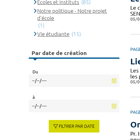
Ecoles et instituts
(85)
Le c
Notre politique - Notre projet
SEN
d'école
05/0
(1)
Vie étudiante
(15)
PAG
Par date de création
Li
Les 
Du
les
05/0
à
PAG
Or
FILTRER PAR DATE
Pr.
neu