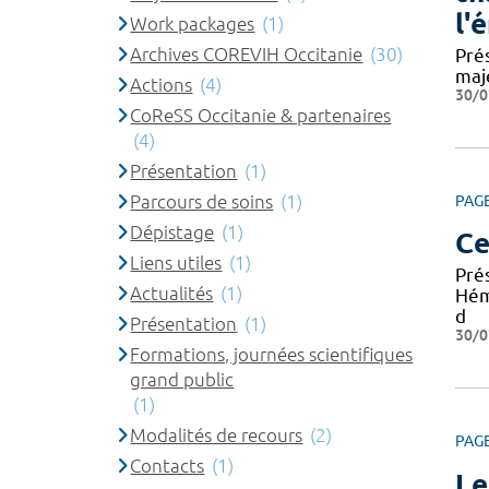
l'
Work packages
(1)
Archives COREVIH Occitanie
(30)
Pré
maj
Actions
(4)
30/0
CoReSS Occitanie & partenaires
(4)
Présentation
(1)
Parcours de soins
(1)
PAG
Dépistage
(1)
Ce
Liens utiles
(1)
Pré
Actualités
(1)
Hém
d
Présentation
(1)
30/0
Formations, journées scientifiques
grand public
(1)
Modalités de recours
(2)
PAG
Contacts
(1)
Le