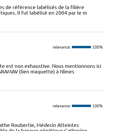
s de référence labélisés de la filière
ques. Il fut labélisé en 2004 par le m
relevance:
100%
iste est non exhaustive. Nous mentionnons ici
 L’ARAMAV (lien maquette) à Nîmes
relevance:
100%
gathe Roubertie, Médecin Atteintes
ble de la banque génétique Catherine