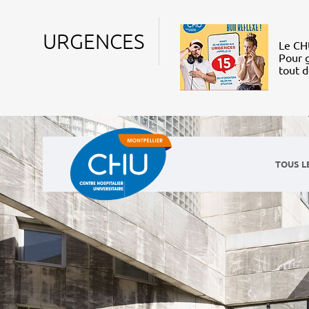
URGENCES
Le CHU
Pour g
tout 
TOUS L