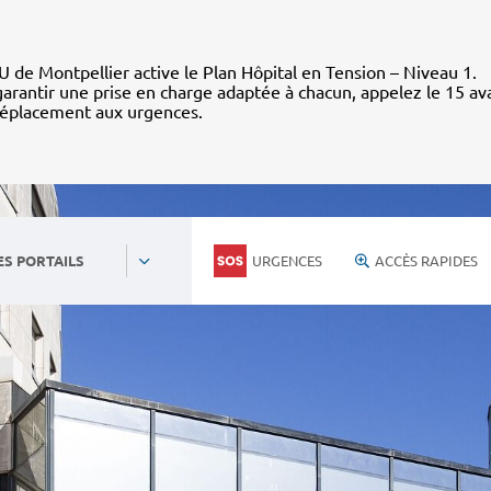
 de Montpellier active le Plan Hôpital en Tension – Niveau 1.
arantir une prise en charge adaptée à chacun, appelez le 15 av
déplacement aux urgences.
URGENCES
ACCÈS RAPIDES
ES PORTAILS