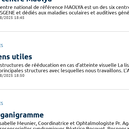
entre national de référence MAOLYA est un des six centre
SGENE et dédiés aux maladies oculaires et auditives généti
8/2025 18:45
ES
ens utiles
structures de rééducation en cas d’atteinte visuelle La l
 principales structures avec lesquelles nous travaillons.
8/2025 18:50
ES
ganigramme
 Isabelle Meunier, Coordinatrice et Ophtalmologiste Pr. A
rosensorielles syndromiques Béatrice Bocquet, Responsa