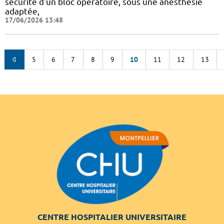
sécurité d'un bloc opératoire, sous une anesthésie
adaptée,
17/06/2026 13:48
5
6
7
8
9
10
11
12
13
CENTRE HOSPITALIER UNIVERSITAIRE