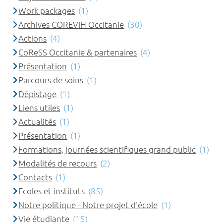
Work packages
(1)
Archives COREVIH Occitanie
(30)
Actions
(4)
CoReSS Occitanie & partenaires
(4)
Présentation
(1)
Parcours de soins
(1)
Dépistage
(1)
Liens utiles
(1)
Actualités
(1)
Présentation
(1)
Formations, journées scientifiques grand public
(1)
Modalités de recours
(2)
Contacts
(1)
Ecoles et instituts
(85)
Notre politique - Notre projet d'école
(1)
Vie étudiante
(15)