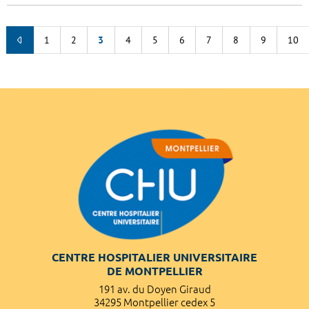
1
2
3
4
5
6
7
8
9
10
CENTRE HOSPITALIER UNIVERSITAIRE
DE MONTPELLIER
191 av. du Doyen Giraud
34295 Montpellier cedex 5