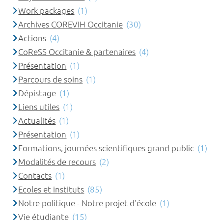
Work packages
(1)
Archives COREVIH Occitanie
(30)
Actions
(4)
CoReSS Occitanie & partenaires
(4)
Présentation
(1)
Parcours de soins
(1)
Dépistage
(1)
Liens utiles
(1)
Actualités
(1)
Présentation
(1)
Formations, journées scientifiques grand public
(1)
Modalités de recours
(2)
Contacts
(1)
Ecoles et instituts
(85)
Notre politique - Notre projet d'école
(1)
Vie étudiante
(15)