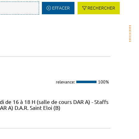
EFFACER
RECHERCHER
relevance:
100%
di de 16 à 18 H (salle de cours DAR A) - Staffs
R A) D.A.R. Saint Eloi (B)