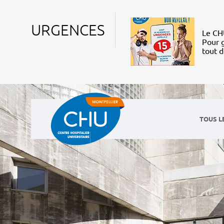
URGENCES
Le CHU
Pour g
tout 
TOUS L