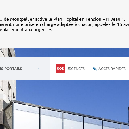
 de Montpellier active le Plan Hôpital en Tension – Niveau 1.
arantir une prise en charge adaptée à chacun, appelez le 15 av
déplacement aux urgences.
URGENCES
ACCÈS RAPIDES
ES PORTAILS