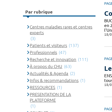
PAG
Par rubrique
Co
BUC
en 
Centres maladies rares et centres
l'Un
experts
18/0
(3)
Patients et visiteurs
(137)
Professionnels
(47)
PAG
Recherche et innovation
(111)
À propos du CHU
(63)
Le
Actualités & Agenda
(2)
ENS
Infos & recommandations
(1)
tou
18/0
RESSOURCES
(1)
PRESENTATION DE LA
PLATEFORME
(1)
PAG