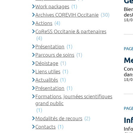
Ge
Work packages
(1)
Bie
Archives COREVIH Occitanie
(30)
dest
18/0
Actions
(4)
CoReSS Occitanie & partenaires
(4)
Présentation
(1)
PAG
Parcours de soins
(1)
Me
Dépistage
(1)
Conf
Liens utiles
(1)
dan
Actualités
(1)
18/0
Présentation
(1)
Formations, journées scientifiques
grand public
PAG
(1)
Modalités de recours
(2)
In
Contacts
(1)
Inf