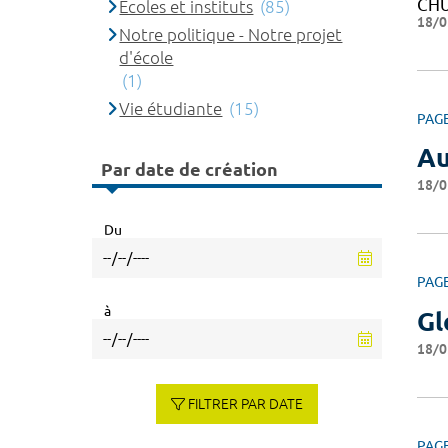
CHU
Ecoles et instituts
(85)
18/0
Notre politique - Notre projet
d'école
(1)
Vie étudiante
(15)
PAG
Au
Par date de création
18/0
Du
PAG
à
Gl
18/0
FILTRER PAR DATE
PAG