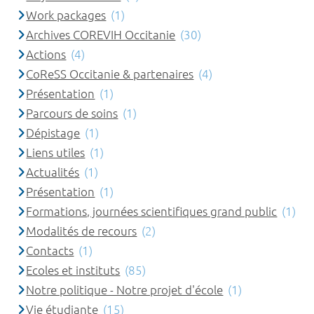
Work packages
(1)
Archives COREVIH Occitanie
(30)
Actions
(4)
CoReSS Occitanie & partenaires
(4)
Présentation
(1)
Parcours de soins
(1)
Dépistage
(1)
Liens utiles
(1)
Actualités
(1)
Présentation
(1)
Formations, journées scientifiques grand public
(1)
Modalités de recours
(2)
Contacts
(1)
Ecoles et instituts
(85)
Notre politique - Notre projet d'école
(1)
Vie étudiante
(15)