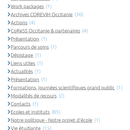
Work packages
(1)
Archives COREVIH Occitanie
(30)
Actions
(4)
CoReSS Occitanie & partenaires
(4)
Présentation
(1)
Parcours de soins
(1)
Dépistage
(1)
Liens utiles
(1)
Actualités
(1)
Présentation
(1)
Formations, journées scientifiques grand public
(1)
Modalités de recours
(2)
Contacts
(1)
Ecoles et instituts
(85)
Notre politique - Notre projet d'école
(1)
Vie étudiante
(15)