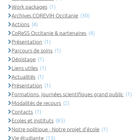
Work packages
(1)
Archives COREVIH Occitanie
(30)
Actions
(4)
CoReSS Occitanie & partenaires
(4)
Présentation
(1)
Parcours de soins
(1)
Dépistage
(1)
Liens utiles
(1)
Actualités
(1)
Présentation
(1)
Formations, journées scientifiques grand public
(1)
Modalités de recours
(2)
Contacts
(1)
Ecoles et instituts
(85)
Notre politique - Notre projet d'école
(1)
Vie étudiante
(15)