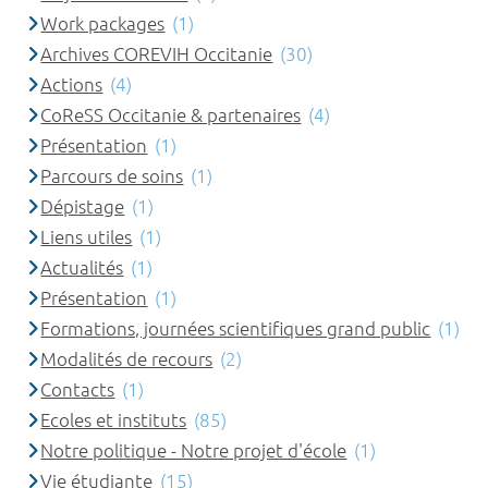
Work packages
(1)
Archives COREVIH Occitanie
(30)
Actions
(4)
CoReSS Occitanie & partenaires
(4)
Présentation
(1)
Parcours de soins
(1)
Dépistage
(1)
Liens utiles
(1)
Actualités
(1)
Présentation
(1)
Formations, journées scientifiques grand public
(1)
Modalités de recours
(2)
Contacts
(1)
Ecoles et instituts
(85)
Notre politique - Notre projet d'école
(1)
Vie étudiante
(15)