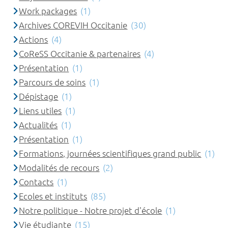
Work packages
(1)
Archives COREVIH Occitanie
(30)
Actions
(4)
CoReSS Occitanie & partenaires
(4)
Présentation
(1)
Parcours de soins
(1)
Dépistage
(1)
Liens utiles
(1)
Actualités
(1)
Présentation
(1)
Formations, journées scientifiques grand public
(1)
Modalités de recours
(2)
Contacts
(1)
Ecoles et instituts
(85)
Notre politique - Notre projet d'école
(1)
Vie étudiante
(15)