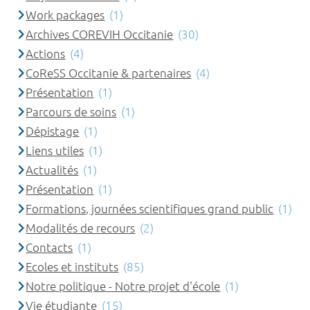
Work packages
(1)
Archives COREVIH Occitanie
(30)
Actions
(4)
CoReSS Occitanie & partenaires
(4)
Présentation
(1)
Parcours de soins
(1)
Dépistage
(1)
Liens utiles
(1)
Actualités
(1)
Présentation
(1)
Formations, journées scientifiques grand public
(1)
Modalités de recours
(2)
Contacts
(1)
Ecoles et instituts
(85)
Notre politique - Notre projet d'école
(1)
Vie étudiante
(15)