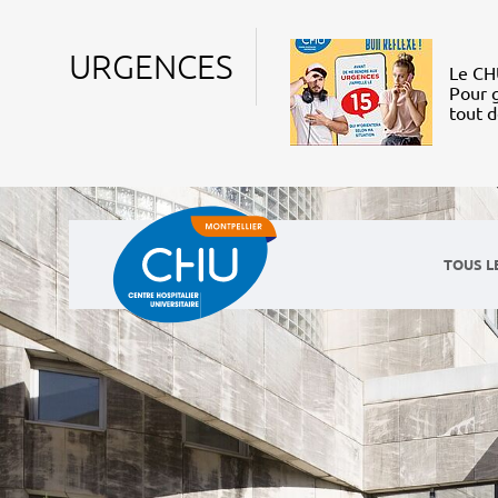
URGENCES
Le CHU
Pour g
tout 
TOUS L