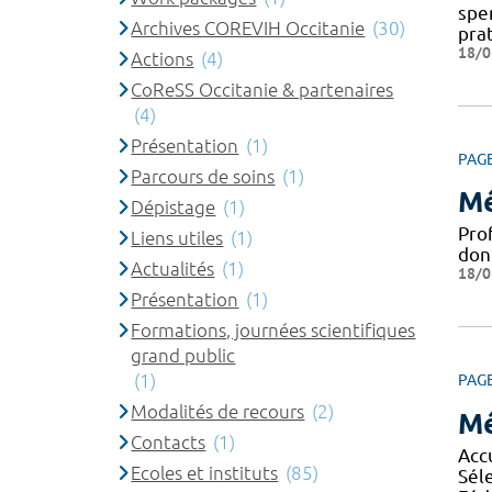
spe
Archives COREVIH Occitanie
(30)
pra
18/0
Actions
(4)
CoReSS Occitanie & partenaires
(4)
Présentation
(1)
PAG
Parcours de soins
(1)
Mé
Dépistage
(1)
Pro
Liens utiles
(1)
don
Actualités
(1)
18/0
Présentation
(1)
Formations, journées scientifiques
grand public
(1)
PAG
Modalités de recours
(2)
Mé
Contacts
(1)
Acc
Ecoles et instituts
(85)
Sél