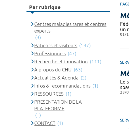
PAG
Par rubrique
Mé
Féd
Centres maladies rares et centres
un 
experts
01/1
(3)
Patients et visiteurs
(137)
Professionnels
(47)
Recherche et innovation
(111)
SERV
À propos du CHU
(63)
Mé
Actualités & Agenda
(2)
Le 
Infos & recommandations
(1)
spa
28/0
RESSOURCES
(1)
PRESENTATION DE LA
PLATEFORME
(1)
SERV
CONTACT
(1)