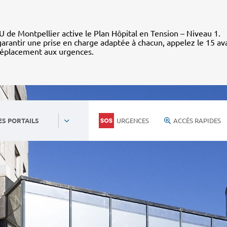
 de Montpellier active le Plan Hôpital en Tension – Niveau 1.
arantir une prise en charge adaptée à chacun, appelez le 15 av
déplacement aux urgences.
URGENCES
ACCÈS RAPIDES
ES PORTAILS