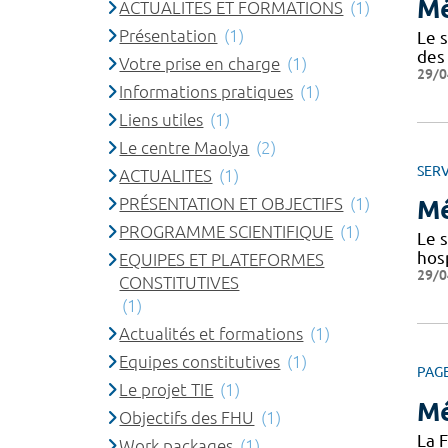
Mé
ACTUALITES ET FORMATIONS
(1)
Présentation
(1)
Le s
des
Votre prise en charge
(1)
29/0
Informations pratiques
(1)
Liens utiles
(1)
Le centre Maolya
(2)
SERV
ACTUALITES
(1)
PRÉSENTATION ET OBJECTIFS
(1)
Mé
PROGRAMME SCIENTIFIQUE
(1)
Le 
hosp
EQUIPES ET PLATEFORMES
29/0
CONSTITUTIVES
(1)
Actualités et formations
(1)
Equipes constitutives
(1)
PAG
Le projet TIE
(1)
Mé
Objectifs des FHU
(1)
La 
Work packages
(1)