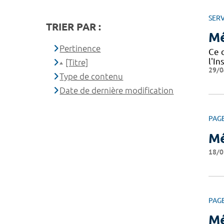
SERV
TRIER PAR :
Mé
Pertinence
Ce 
l'I
[Titre]
29/0
Type de contenu
Date de dernière modification
PAG
Mé
18/0
PAG
Mé