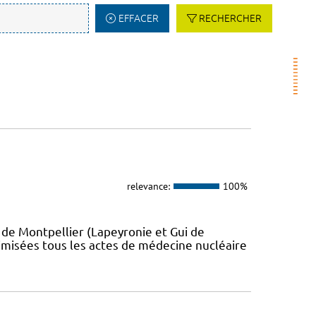
EFFACER
RECHERCHER
relevance:
100%
de Montpellier (Lapeyronie et Gui de
imisées tous les actes de médecine nucléaire