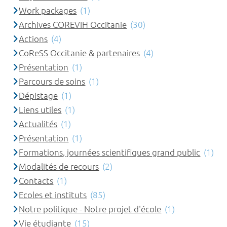
Work packages
(1)
Archives COREVIH Occitanie
(30)
Actions
(4)
CoReSS Occitanie & partenaires
(4)
Présentation
(1)
Parcours de soins
(1)
Dépistage
(1)
Liens utiles
(1)
Actualités
(1)
Présentation
(1)
Formations, journées scientifiques grand public
(1)
Modalités de recours
(2)
Contacts
(1)
Ecoles et instituts
(85)
Notre politique - Notre projet d'école
(1)
Vie étudiante
(15)