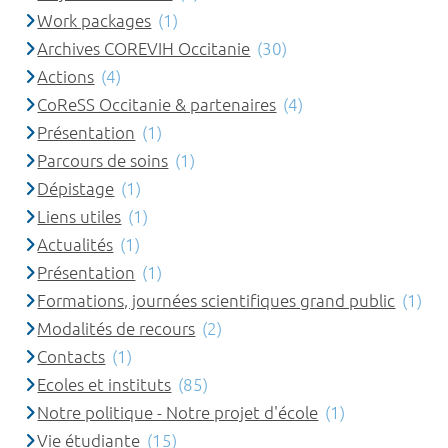
Work packages
(1)
Archives COREVIH Occitanie
(30)
Actions
(4)
CoReSS Occitanie & partenaires
(4)
Présentation
(1)
Parcours de soins
(1)
Dépistage
(1)
Liens utiles
(1)
Actualités
(1)
Présentation
(1)
Formations, journées scientifiques grand public
(1)
Modalités de recours
(2)
Contacts
(1)
Ecoles et instituts
(85)
Notre politique - Notre projet d'école
(1)
Vie étudiante
(15)