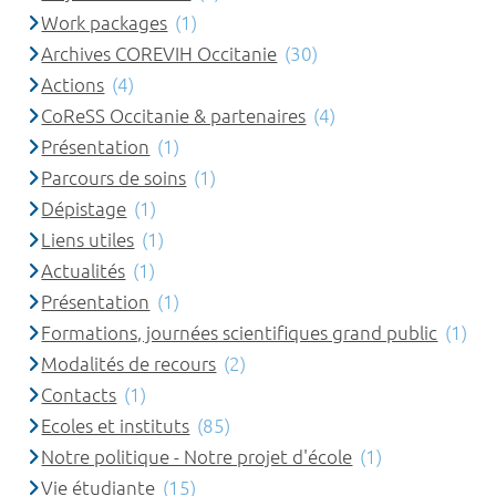
Work packages
(1)
Archives COREVIH Occitanie
(30)
Actions
(4)
CoReSS Occitanie & partenaires
(4)
Présentation
(1)
Parcours de soins
(1)
Dépistage
(1)
Liens utiles
(1)
Actualités
(1)
Présentation
(1)
Formations, journées scientifiques grand public
(1)
Modalités de recours
(2)
Contacts
(1)
Ecoles et instituts
(85)
Notre politique - Notre projet d'école
(1)
Vie étudiante
(15)