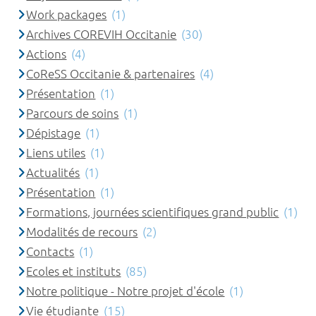
Work packages
(1)
Archives COREVIH Occitanie
(30)
Actions
(4)
CoReSS Occitanie & partenaires
(4)
Présentation
(1)
Parcours de soins
(1)
Dépistage
(1)
Liens utiles
(1)
Actualités
(1)
Présentation
(1)
Formations, journées scientifiques grand public
(1)
Modalités de recours
(2)
Contacts
(1)
Ecoles et instituts
(85)
Notre politique - Notre projet d'école
(1)
Vie étudiante
(15)