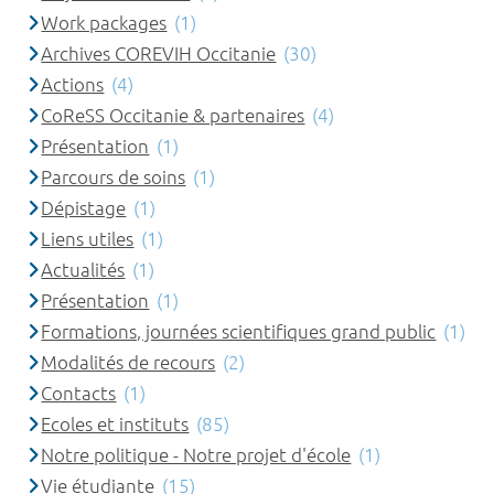
Work packages
(1)
Archives COREVIH Occitanie
(30)
Actions
(4)
CoReSS Occitanie & partenaires
(4)
Présentation
(1)
Parcours de soins
(1)
Dépistage
(1)
Liens utiles
(1)
Actualités
(1)
Présentation
(1)
Formations, journées scientifiques grand public
(1)
Modalités de recours
(2)
Contacts
(1)
Ecoles et instituts
(85)
Notre politique - Notre projet d'école
(1)
Vie étudiante
(15)