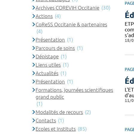
PAG
Archives COREVIH Occitanie
(30)
Éd
Actions
(4)
ETP
CoReSS Occitanie & partenaires
com
(4)
s'a
Présentation
(1)
18/0
Parcours de soins
(1)
Dépistage
(1)
Liens utiles
(1)
PAG
Actualités
(1)
Éd
Présentation
(1)
L'E
Formations, journées scientifiques
d'a
grand public
11/0
(1)
Modalités de recours
(2)
Contacts
(1)
Ecoles et instituts
(85)
PAG