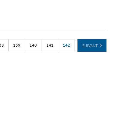
38
139
140
141
142
SUIVANT