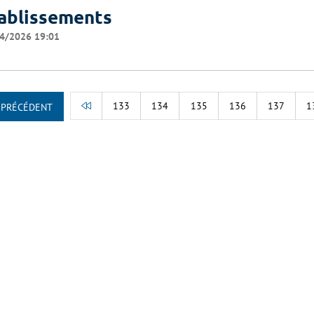
ablissements
4/2026 19:01
133
134
135
136
137
1
PRÉCÉDENT
RETOUR AU DÉBUT DE LA LISTE