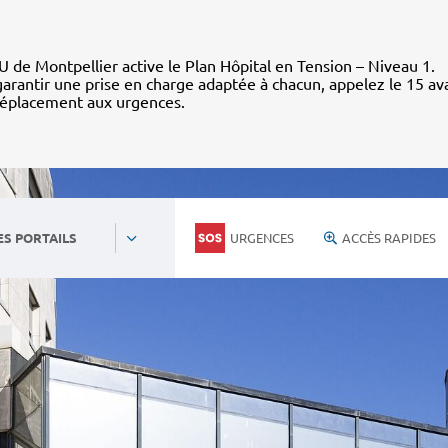
 de Montpellier active le Plan Hôpital en Tension – Niveau 1.
arantir une prise en charge adaptée à chacun, appelez le 15 av
déplacement aux urgences.
URGENCES
ACCÈS RAPIDES
ES PORTAILS