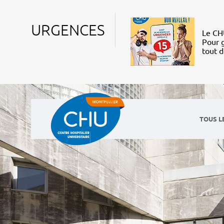
URGENCES
Le CHU
Pour g
tout 
TOUS L