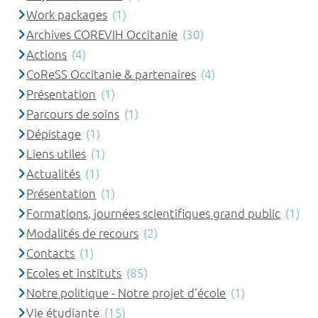
Work packages
(1)
Archives COREVIH Occitanie
(30)
Actions
(4)
CoReSS Occitanie & partenaires
(4)
Présentation
(1)
Parcours de soins
(1)
Dépistage
(1)
Liens utiles
(1)
Actualités
(1)
Présentation
(1)
Formations, journées scientifiques grand public
(1)
Modalités de recours
(2)
Contacts
(1)
Ecoles et instituts
(85)
Notre politique - Notre projet d'école
(1)
Vie étudiante
(15)