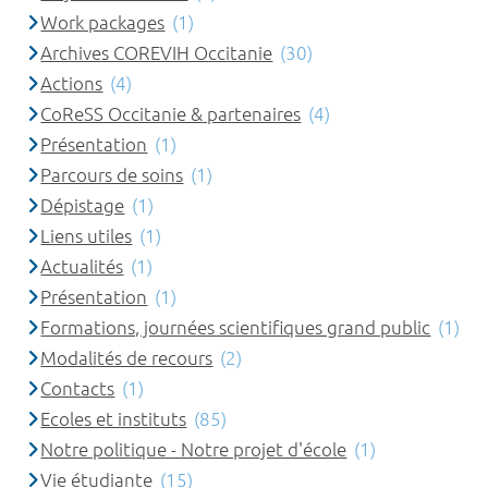
Work packages
(1)
Archives COREVIH Occitanie
(30)
Actions
(4)
CoReSS Occitanie & partenaires
(4)
Présentation
(1)
Parcours de soins
(1)
Dépistage
(1)
Liens utiles
(1)
Actualités
(1)
Présentation
(1)
Formations, journées scientifiques grand public
(1)
Modalités de recours
(2)
Contacts
(1)
Ecoles et instituts
(85)
Notre politique - Notre projet d'école
(1)
Vie étudiante
(15)