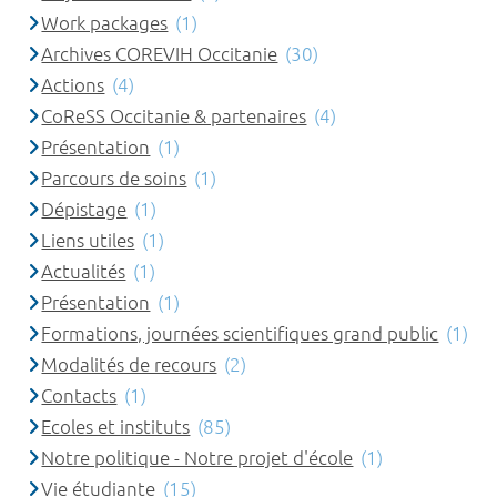
Work packages
(1)
Archives COREVIH Occitanie
(30)
Actions
(4)
CoReSS Occitanie & partenaires
(4)
Présentation
(1)
Parcours de soins
(1)
Dépistage
(1)
Liens utiles
(1)
Actualités
(1)
Présentation
(1)
Formations, journées scientifiques grand public
(1)
Modalités de recours
(2)
Contacts
(1)
Ecoles et instituts
(85)
Notre politique - Notre projet d'école
(1)
Vie étudiante
(15)